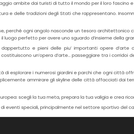
aggio ambite dai turisti di tutto il mondo per il loro fascino
ltura e delle tradizioni degli Stati che rappresentano. Insomm
e, perché ogni angolo nasconde un tesoro architettonico che n
no il luogo perfetto per avere uno sguardo d’insieme della gran
 dappertutto e pieni delle piu’ importanti opere d’arte de
costituiscono un’opera d’arte… passeggiare tra i corridoi del
à di esplorare i numerosi giardini e parchi che ogni città offr
cemente ammirare gli skyline delle città affacciati dai terr
opea: scegli la tua meta, prepara la tua valigia e crea ricor
di eventi speciali, principalmente nel settore sportivo del ca