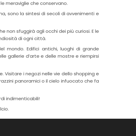
 e le meraviglie che conservano.
a, sono la sintesi di secoli di avvenimenti e
on sfuggirà agli occhi dei più curiosi. E le
diosità di ogni città.
l mondo. Edifici antichi, luoghi di grande
le gallerie d’arte e delle mostre e riempirsi
e. Visitare i negozi nelle vie dello shopping e
azzini panoramici o il cielo infuocato che fa
di indimenticabili!
lcio.